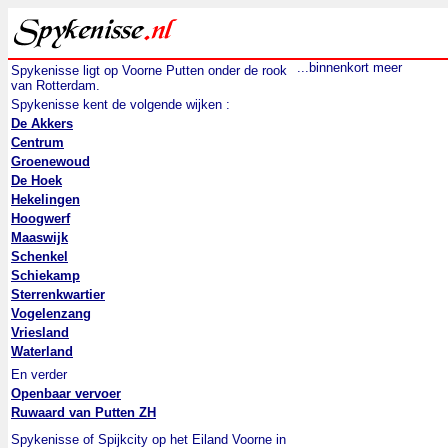
...binnenkort meer
Spykenisse ligt op Voorne Putten onder de rook
van Rotterdam.
Spykenisse kent de volgende wijken :
De Akkers
Centrum
Groenewoud
De Hoek
Hekelingen
Hoogwerf
Maaswijk
Schenkel
Schiekamp
Sterrenkwartier
Vogelenzang
Vriesland
Waterland
En verder
Openbaar vervoer
Ruwaard van Putten ZH
Spykenisse of Spijkcity op het Eiland Voorne in