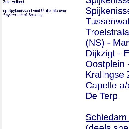
Spijkenis
Zuid Holland
Spijkeniss
op Spykenisse.nl vind U alle info over
Spykenisse of Spijkcity
Tussenwate
Troelstra
(NS) - Mar
Dijkzigt -
Oostplein 
Kralingse 
Capelle a/
De Terp.
Schiedam 
(deels sne