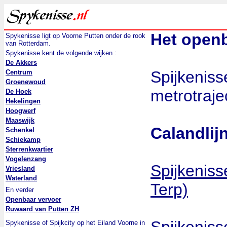
Het openb
Spykenisse ligt op Voorne Putten onder de rook
van Rotterdam.
Spykenisse kent de volgende wijken :
De Akkers
Spijkeniss
Centrum
Groenewoud
metrotraje
De Hoek
Hekelingen
Hoogwerf
Maaswijk
Calandlij
Schenkel
Schiekamp
Sterrenkwartier
Vogelenzang
Spijkeniss
Vriesland
Waterland
Terp)
En verder
Openbaar vervoer
Ruwaard van Putten ZH
Spykenisse of Spijkcity op het Eiland Voorne in