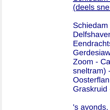
(deels sne
Schiedam 
Delfshaven
Eendrachts
Gerdesiawe
Zoom - Ca
sneltram) 
Oosterflan
Graskruid
's avonds,