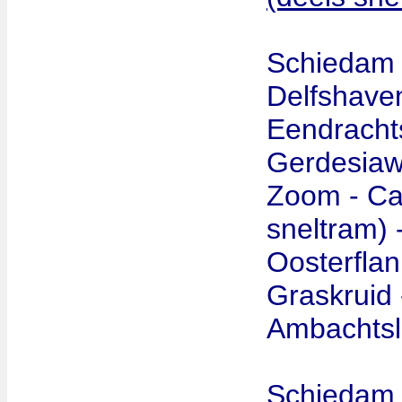
Schiedam 
Delfshaven
Eendrachts
Gerdesiawe
Zoom - Ca
sneltram) 
Oosterflan
Graskruid 
Ambachtsl
Schiedam 